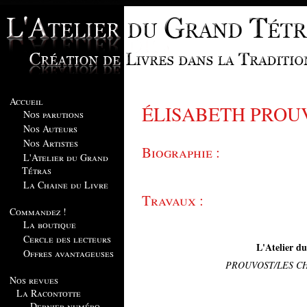
Accueil
ÉLISABETH PROU
Nos parutions
Nos Auteurs
Nos Artistes
Biographie :
L'Atelier du Grand
Tétras
La Chaine du Livre
Travaux :
Commandez !
La boutique
Cercle des lecteurs
L'Atelier d
Offres avantageuses
PROUVOST/LES C
Nos revues
La Racontotte
Dernier numéro