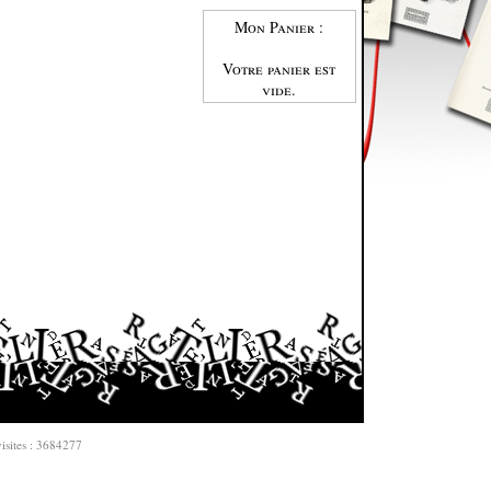
Mon Panier :
Votre panier est
vide.
isites : 3684277