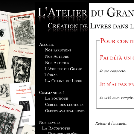
Pour conti
Accueil
Nos parutions
J'ai déjà un
Nos Auteurs
Nos Artistes
L'Atelier du Grand
Je me connecte.
Tétras
La Chaine du Livre
Je n'ai pas 
Commandez !
Je créé mon compte, 
La boutique
Cercle des lecteurs
Offres avantageuses
Nos revues
Retour à l'accueil...
La Racontotte
Dernier numéro