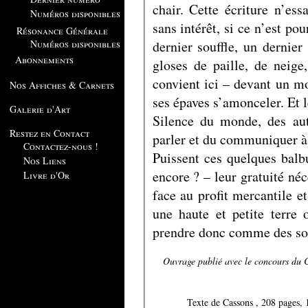
chair. Cette écriture n’ess
Numéros disponibles
sans intérêt, si ce n’est po
Résonance Générale
dernier souffle, un dernier
Numéros disponibles
Abonnements
gloses de paille, de neige
convient ici – devant un mo
Nos Affiches & Carnets
ses épaves s’amonceler. Et l
Galerie d'Art
Silence du monde, des au
Restez en Contact
parler et du communiquer à t
Contactez-nous !
Puissent ces quelques bal
Nos Liens
encore ? – leur gratuité néc
Livre d'Or
face au profit mercantile 
une haute et petite terre 
prendre donc comme des so
Ouvrage publié avec le concours du C
Texte de Cassons , 208 