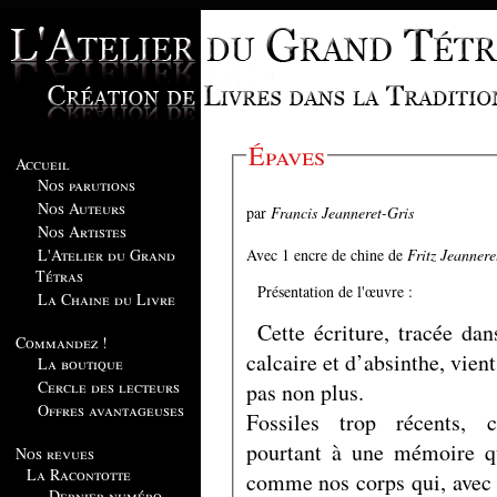
Épaves
Accueil
Nos parutions
Nos Auteurs
par
Francis Jeanneret-Gris
Nos Artistes
Avec 1 encre de chine de
Fritz Jeannere
L'Atelier du Grand
Tétras
Présentation de l'œuvre :
La Chaine du Livre
Cette écriture, tracée da
Commandez !
calcaire et d’absinthe, vien
La boutique
Cercle des lecteurs
pas non plus.
Offres avantageuses
Fossiles trop récents, 
pourtant à une mémoire qu
Nos revues
La Racontotte
comme nos corps qui, avec l
Dernier numéro