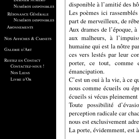
disponible à l’amitié des hô
Numéros disponibles
Les poèmes ici rassemblés 
Résonance Générale
part de merveilleux, de rébe
Numéros disponibles
Abonnements
Aux drames de l’époque, à l
aux malheurs, à l’impuis
Nos Affiches & Carnets
humaine qui est la nôtre p
Galerie d'Art
ces vers lestés par leur co
Restez en Contact
porter, ce tout, comme e
Contactez-nous !
émancipation.
Nos Liens
C’est un oui à la vie, à ce 
Livre d'Or
nous comme écueils ou épre
écueils si vécus pleinement
Toute possibilité d’éva
perception radicale car cha
nous est exclusivement adr
La porte, évidemment, est à 