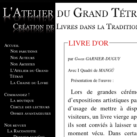
LIVRE D'OR
Accueil
Nos parutions
Nos Auteurs
par
Gwen GARNIER-DUGUY
Nos Artistes
Avec I Quadri de
MANGÙ
L'Atelier du Grand
Tétras
Présentation de l'œuvre :
La Chaine du Livre
Lors de grandes cérém
Commandez !
d’expositions artistiques pa
La boutique
Cercle des lecteurs
d’usage de mettre à dispo
Offres avantageuses
visiteurs, un livre vierge ap
ils sont conviés à laisser
Nos revues
La Racontotte
moment vécu. Dans certai
Dernier numéro