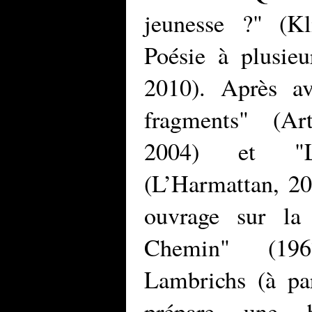
jeunesse ?" (Kl
Poésie à plusie
2010). Après a
fragments" (Art
2004) et "La
(L’Harmattan, 20
ouvrage sur la
Chemin" (196
Lambrichs (à pa
prépare une bi