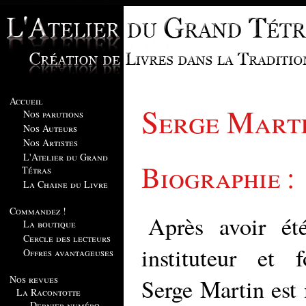
Accueil
Serge Mart
Nos parutions
Nos Auteurs
Nos Artistes
L'Atelier du Grand
Biographie :
Tétras
La Chaine du Livre
Commandez !
Après avoir été
La boutique
Cercle des lecteurs
instituteur et f
Offres avantageuses
Nos revues
Serge Martin est 
La Racontotte
Dernier numéro