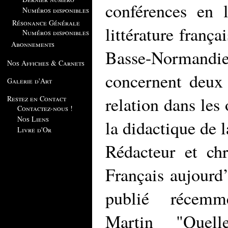
conférences en 
Numéros disponibles
Résonance Générale
littérature frança
Numéros disponibles
Abonnements
Basse-Norman
Nos Affiches & Carnets
concernent deux 
Galerie d'Art
relation dans les
Restez en Contact
Contactez-nous !
Nos Liens
la didactique de la
Livre d'Or
Rédacteur et ch
Français aujourd
publié récemm
Martin "Quell