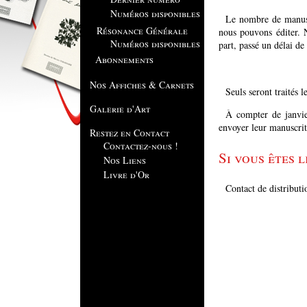
Numéros disponibles
Le nombre de manusc
Résonance Générale
nous pouvons éditer. 
Numéros disponibles
part, passé un délai d
Abonnements
Nos Affiches & Carnets
Seuls seront traités 
Galerie d'Art
À compter de janvier
envoyer leur manuscrit
Restez en Contact
Contactez-nous !
Si vous êtes l
Nos Liens
Livre d'Or
Contact de distributi