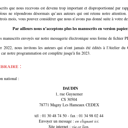
rits que nous recevons est devenu trop important et disproportionné par rap
Nous ne répondrons désormais qu’aux auteurs qui ont retenu notre attention. 
e trois mois, vous pouvez considérer que nous n’avons pas donné suite à votre d
Par ailleurs nous n’acceptons plus les manuscrits en version papier
les manuscrits envoyés sur notre messagerie électronique sous forme de fichier P
 2022, nous invitons les auteurs qui n'ont jamais été édités à l'Atelier du
 car notre programmation est complète jusqu'à fin 2023.
ibraire :
on national :
DAUDIN
1, rue Guynemer
CS 30504
78771 Magny Les Hameaux CEDEX
tél : 01 30 48 74 50 - fax : 01 34 98 02 44
Envoyer un message :
en cliquant ici.
Site internet :
via ce lien.