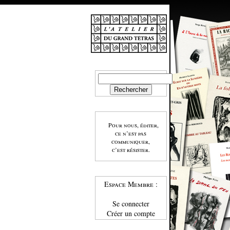
Pour nous, éditer,
ce n’est pas
communiquer,
c’est résister.
Espace Membre :
Se connecter
Créer un compte
: