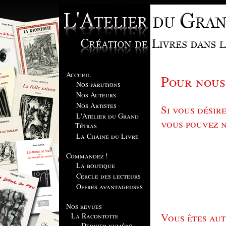
Accueil
Pour nous 
Nos parutions
Nos Auteurs
Nos Artistes
Si vous désire
L'Atelier du Grand
vous pouvez n
Tétras
La Chaine du Livre
Commandez !
La boutique
Cercle des lecteurs
Offres avantageuses
Nos revues
Vous êtes aut
La Racontotte
Dernier numéro