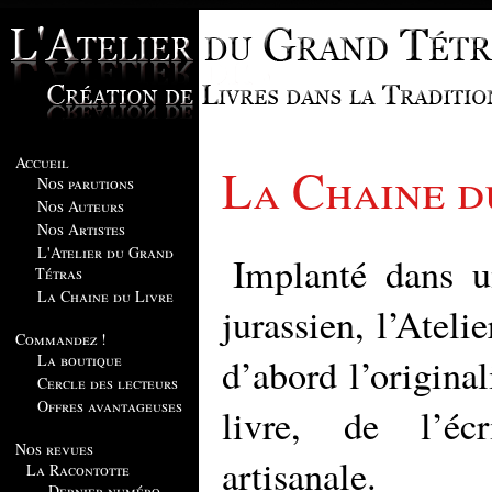
Accueil
La Chaine d
Nos parutions
Nos Auteurs
Nos Artistes
L'Atelier du Grand
Implanté dans u
Tétras
La Chaine du Livre
jurassien, l’Ateli
Commandez !
La boutique
d’abord l’original
Cercle des lecteurs
Offres avantageuses
livre, de l’éc
Nos revues
artisanale.
La Racontotte
Dernier numéro