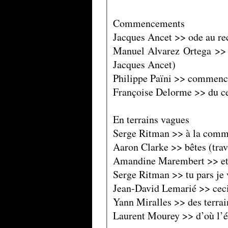
Commencements
Jacques Ancet >> ode au r
Manuel Alvarez Ortega >> g
Jacques Ancet)
Philippe Païni >> commence
Françoise Delorme >> du cer
En terrains vagues
Serge Ritman >> à la commi
Aaron Clarke >> bêtes (trav
Amandine Marembert >> et s
Serge Ritman >> tu pars je v
Jean-David Lemarié >> ceci 
Yann Miralles >> des terrai
Laurent Mourey >> d’où l’