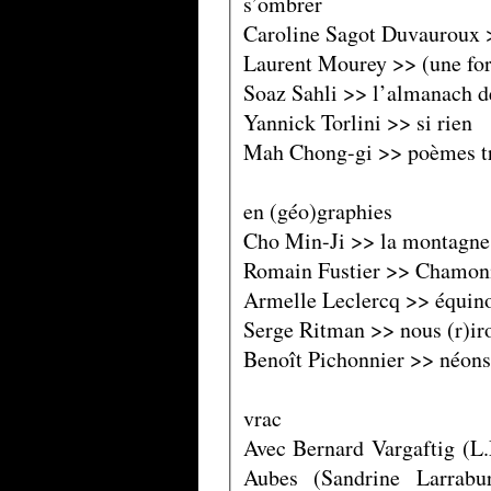
s’ombrer
Caroline Sagot Duvauroux >>
Laurent Mourey >> (une for
Soaz Sahli >> l’almanach de
Yannick Torlini >> si rien
Mah Chong-gi >> poèmes tr
en (géo)graphies
Cho Min-Ji >> la 
Romain Fustier >> Chamonix
Armelle Leclercq >> équino
Serge Ritman >> nous (r)ir
Benoît Pichonnier >> néons 
vrac
Avec Bernard Vargaftig (L.
Aubes (Sandrine Larrabu