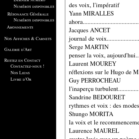
des voix, l'impératif
Numéros disponibles
Yann MIRALLES
Résonance Générale
Numéros disponibles
ahora...................................
Abonnements
Jacques ANCET
journal de voix......................
Nos Affiches & Carnets
Serge MARTIN
Galerie d'Art
penser la voix, aujourd'hui.........
Restez en Contact
Laurent MOUREY
Contactez-nous !
réflexions sur le Hugo de Mallarm
Nos Liens
Livre d'Or
Guy PERROCHEAU
l'inaperçu turbulent...............
Sandrine BEDOURET
rythmes et voix : des modes de s
Shungo MORITA
la voix et le recommencement...
Laurence MAUREL
quatre lavis avec un poème de S