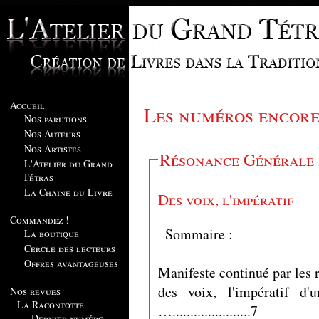
Accueil
Les numéros encore
Nos parutions
Nos Auteurs
Nos Artistes
Résonance Générale 
L'Atelier du Grand
Tétras
La Chaine du Livre
Des voix, l'impératif
Commandez !
Sommaire :
La boutique
Cercle des lecteurs
Offres avantageuses
Manifeste continué par les 
des voix, l'impératif d'une
Nos revues
La Racontotte
…......................7
Dernier numéro