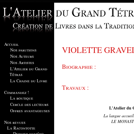
Accueil
VIOLETTE GRAVE
Nos parutions
Nos Auteurs
Nos Artistes
Biographie :
L'Atelier du Grand
Tétras
La Chaine du Livre
Travaux :
Commandez !
La boutique
Cercle des lecteurs
L'Atelier du 
Offres avantageuses
La langue accueill
LE MONAS
Nos revues
La Racontotte
Dernier numéro