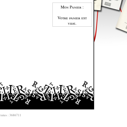
Mon Panier :
Votre panier est
vide.
isites : 3686711