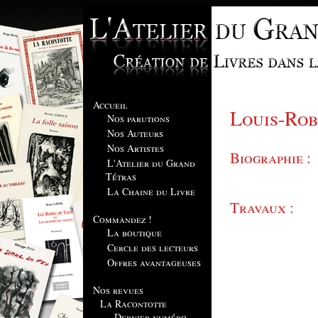
Accueil
Louis-Ro
Nos parutions
Nos Auteurs
Nos Artistes
Biographie :
L'Atelier du Grand
Tétras
La Chaine du Livre
Travaux :
Commandez !
La boutique
Cercle des lecteurs
Offres avantageuses
Nos revues
La Racontotte
Dernier numéro