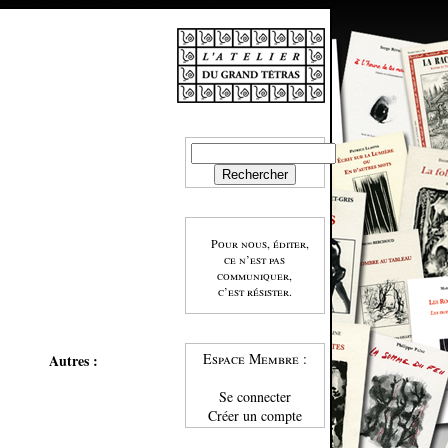
Pour nous, éditer,
ce n’est pas
communiquer,
c’est résister.
Espace Membre :
Autres :
Se connecter
Créer un compte