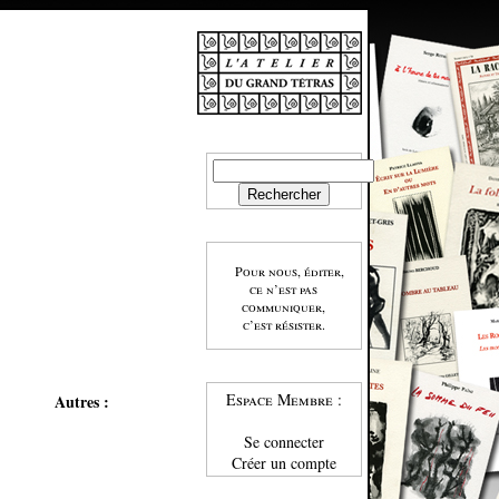
Pour nous, éditer,
ce n’est pas
communiquer,
c’est résister.
Espace Membre :
Autres :
Se connecter
Créer un compte