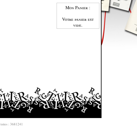
Mon Panier :
Votre panier est
vide.
isites : 3681241