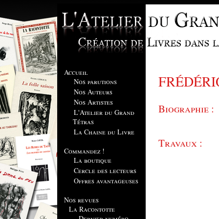
Accueil
FRÉDÉRI
Nos parutions
Nos Auteurs
Nos Artistes
Biographie :
L'Atelier du Grand
Tétras
La Chaine du Livre
Travaux :
Commandez !
La boutique
Cercle des lecteurs
Offres avantageuses
Nos revues
La Racontotte
Dernier numéro