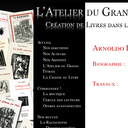
Accueil
Arnoldo
Nos parutions
Nos Auteurs
Nos Artistes
Biographie :
L'Atelier du Grand
Tétras
La Chaine du Livre
Travaux :
Commandez !
La boutique
Cercle des lecteurs
Offres avantageuses
Nos revues
La Racontotte
Dernier numéro