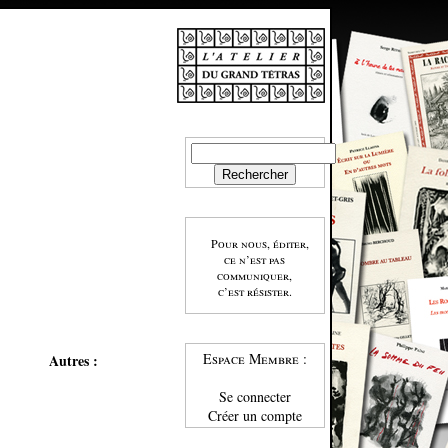
Pour nous, éditer,
ce n’est pas
communiquer,
c’est résister.
Espace Membre :
Autres :
Se connecter
Créer un compte