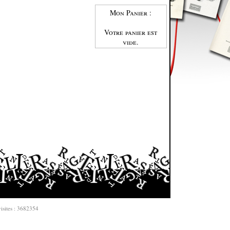
Mon Panier :
Votre panier est
vide.
isites : 3682354