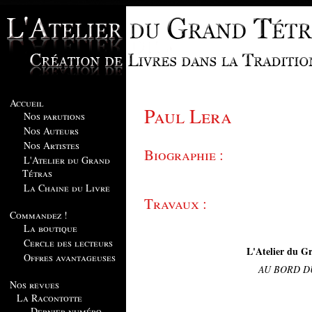
Accueil
Paul Lera
Nos parutions
Nos Auteurs
Nos Artistes
Biographie :
L'Atelier du Grand
Tétras
La Chaine du Livre
Travaux :
Commandez !
La boutique
Cercle des lecteurs
L'Atelier du Gr
Offres avantageuses
AU BORD D
Nos revues
La Racontotte
Dernier numéro