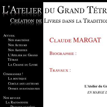
Accueil
Claude MARGAT
Nos parutions
Nos Auteurs
Nos Artistes
Biographie :
L'Atelier du Grand
Tétras
La Chaine du Livre
Travaux :
Commandez !
La boutique
Cercle des lecteurs
L'Atelier du Gr
Offres avantageuses
EN MARGE D
Nos revues
La Racontotte
Dernier numéro