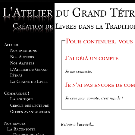
Pour continuer, vous
Accueil
Nos parutions
J'ai déjà un compte
Nos Auteurs
Nos Artistes
L'Atelier du Grand
Je me connecte.
Tétras
La Chaine du Livre
Je n'ai pas encore de co
Commandez !
Je créé mon compte, c'est rapide !
La boutique
Cercle des lecteurs
Offres avantageuses
Nos revues
Retour à l'accueil...
La Racontotte
Dernier numéro