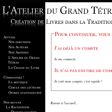
Pour continuer, vous
Accueil
Nos parutions
J'ai déjà un compte
Nos Auteurs
Nos Artistes
L'Atelier du Grand
Je me connecte.
Tétras
La Chaine du Livre
Je n'ai pas encore de co
Commandez !
Je créé mon compte, c'est rapide !
La boutique
Cercle des lecteurs
Offres avantageuses
Nos revues
Retour à l'accueil...
La Racontotte
Dernier numéro