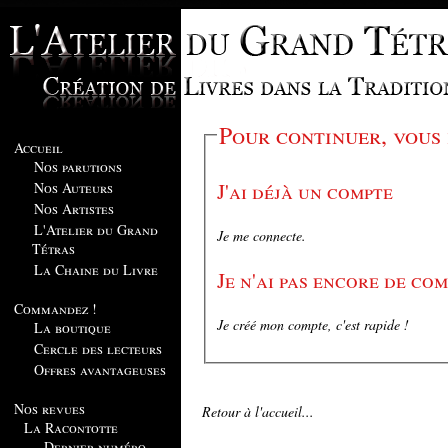
Pour continuer, vous
Accueil
Nos parutions
J'ai déjà un compte
Nos Auteurs
Nos Artistes
L'Atelier du Grand
Je me connecte.
Tétras
La Chaine du Livre
Je n'ai pas encore de co
Commandez !
Je créé mon compte, c'est rapide !
La boutique
Cercle des lecteurs
Offres avantageuses
Nos revues
Retour à l'accueil...
La Racontotte
Dernier numéro