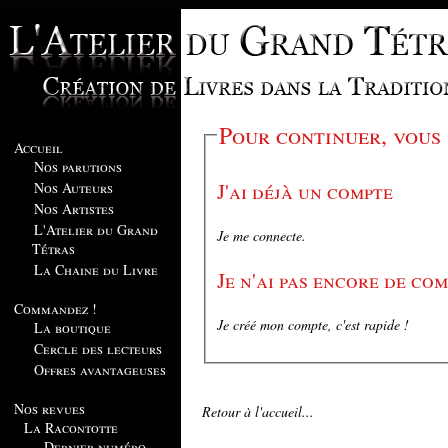
Pour continuer, vous
Accueil
Nos parutions
J'ai déjà un compte
Nos Auteurs
Nos Artistes
L'Atelier du Grand
Je me connecte.
Tétras
La Chaine du Livre
Je n'ai pas encore de co
Commandez !
Je créé mon compte, c'est rapide !
La boutique
Cercle des lecteurs
Offres avantageuses
Nos revues
Retour à l'accueil...
La Racontotte
Dernier numéro