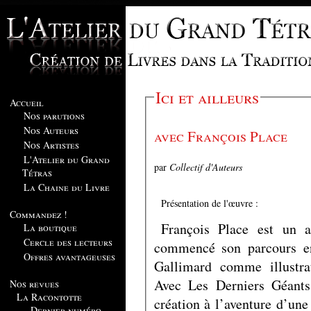
Ici et ailleurs
Accueil
Nos parutions
Nos Auteurs
avec François Place
Nos Artistes
L'Atelier du Grand
par
Collectif d'Auteurs
Tétras
La Chaine du Livre
Présentation de l'œuvre :
Commandez !
François Place est un au
La boutique
Cercle des lecteurs
commencé son parcours e
Offres avantageuses
Gallimard comme illustra
Avec Les Derniers Géants
Nos revues
La Racontotte
création à l’aventure d’un
Dernier numéro