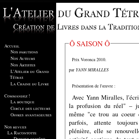
Ô SAISON Ô
Accueil
Nos parutions
Nos Auteurs
Prix Voronca 2010.
Nos Artistes
par
YANN MIRALLES
L'Atelier du Grand
Tétras
La Chaine du Livre
Présentation de l'œuvre :
Commandez !
Avec Yann Miralles, l'écri
La boutique
la profusion du réel" – j
Cercle des lecteurs
même "ce trou au coeur d
Offres avantageuses
parfois, attente toujour
Nos revues
plénière, elle se renouvel
La Racontotte
Dernier numéro