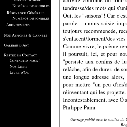
activité continue du tout-r
Numéros disponibles
tendresse/des mots qui s'un
Résonance Générale
Oui, les "saisons"! Car c'est
Numéros disponibles
parole – moins saisie impa
Abonnements
toujours recommencée, reco
Nos Affiches & Carnets
s'enlacent/forment/des vies 
Comme vivre, le poème re-c
Galerie d'Art
il poursuit, ici, et pour n
Restez en Contact
"persiste aux confins de l
Contactez-nous !
Nos Liens
relâche, afin de durer, de s
Livre d'Or
une longue adresse alors, 
pour mettre "un peu d'ici/d
réinventant qui les projette
Incontestablement, avec Ô 
Philippe Païni
Ouvrage publié avec le soutien du 
Rég