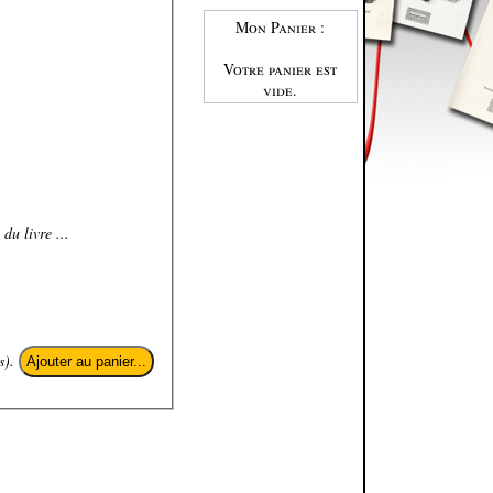
Mon Panier :
Votre panier est
vide.
du livre ...
s).