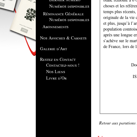
choses et les référe
Numéros disponibles
temps plus récents,
Résonance Générale
originale de la vie 
Numéros disponibles
et plus, jusqu’à l’
Abonnements
population comtois
après une longue er
Nos Affiches & Carnets
s’achève sur le mar
de France, lors de 
Galerie d'Art
Restez en Contact
Contactez-nous !
Nos Liens
IS
Livre d'Or
Retour aux parutions .