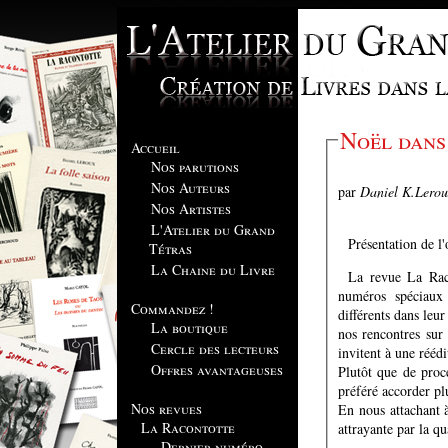
Noël dans
Accueil
Nos parutions
Nos Auteurs
par
Daniel K.Lerou
Nos Artistes
L'Atelier du Grand
Présentation de l
Tétras
La Chaine du Livre
La revue La Rac
numéros spéciaux
Commandez !
différents dans leu
La boutique
nos rencontres sur
Cercle des lecteurs
invitent à une rééd
Offres avantageuses
Plutôt que de proc
préféré accorder pl
Nos revues
En nous attachant à
La Racontotte
attrayante par la qu
Dernier numéro