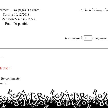
Document , 144 pages, 15 euros.
Fiche téléchargeable
Sorti le 10/12/2018.
SBN : 978-2-37531-037-3.
Etat : Disponible
Je commande
exemplaire(
..
eur :
e été commenté.
ivre...