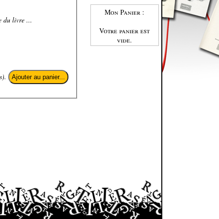
Mon Panier :
 du livre ...
Votre panier est
vide.
s).