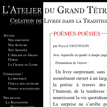
POÈMES-POÉSIES
Accueil
Nos parutions
Nos Auteurs
par
Patryck VAUCOULON
Nos Artistes
L'Atelier du Grand
Tétras
Présentation de l'œuvre :
La Chaine du Livre
Un livre surprenant, sans
Commandez !
assurément ouvert à un larg
La boutique
Cercle des lecteurs
la poésie à travers des
Offres avantageuses
l’humour, de la tendresse
nourrissent la vie quotidien
Nos revues
La Racontotte
La surprise ne s’arrête 
Dernier numéro