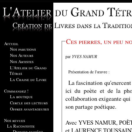
Ces pierres, un peu n
Accueil
Nos parutions
Nos Auteurs
par
YVES NAMUR
Nos Artistes
L'Atelier du Grand
Présentation de l'œuvre :
Tétras
La Chaine du Livre
La fascination qu'exercent 
ici du poète et de la pho
Commandez !
La boutique
collaboration exigeante qui s
Cercle des lecteurs
son partage poétique.
Offres avantageuses
Nos revues
Avec YVES NAMUR, POÈ
La Racontotte
et LAURENCE TOUSSAI
Dernier numéro