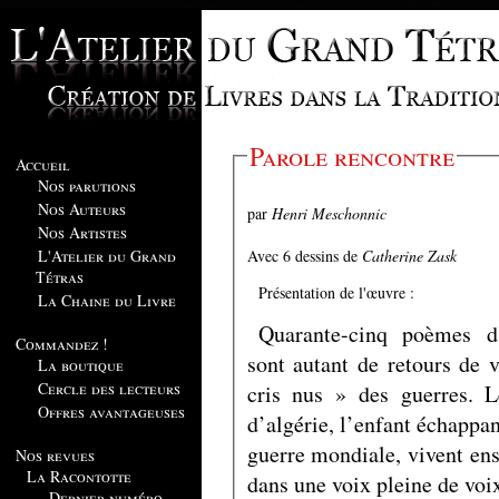
Parole rencontre
Accueil
Nos parutions
Nos Auteurs
par
Henri Meschonnic
Nos Artistes
Avec 6 dessins de
Catherine Zask
L'Atelier du Grand
Tétras
Présentation de l'œuvre :
La Chaine du Livre
Quarante-cinq poèmes d
Commandez !
sont autant de retours de 
La boutique
Cercle des lecteurs
cris nus » des guerres. L
Offres avantageuses
d’algérie, l’enfant échappan
guerre mondiale, vivent en
Nos revues
La Racontotte
dans une voix pleine de voix
Dernier numéro