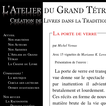
La porte de verre
Accueil
Nos parutions
Nos Auteurs
par
Michel Vernus
Nos Artistes
Avec 15 vignettes de
Marianne K. Lero
L'Atelier du Grand
Tétras
Présentation de l'œuvre :
La Chaine du Livre
La porte de verre est transp
Commandez !
vue donne sur le spectacle
La boutique
Cercle des lecteurs
par inattention il advie
Offres avantageuses
brutalement et lourdement.
Ces récits en forme de nouvelles recèlent de petits éclats a
Nos revues
La Racontotte
matière brute de la vie quotidienne. Des événe
Dernier numéro