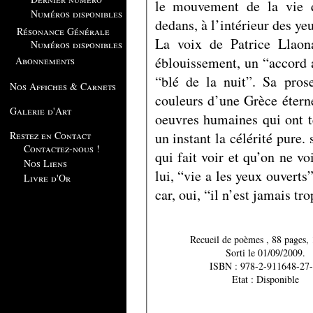
le mouvement de la vie q
Numéros disponibles
dedans, à l’intérieur des ye
Résonance Générale
La voix de Patrice Llaon
Numéros disponibles
éblouissement, un “accord a
Abonnements
“blé de la nuit”. Sa pros
Nos Affiches & Carnets
couleurs d’une Grèce éternel
Galerie d'Art
oeuvres humaines qui ont ten
un instant la célérité pure.
Restez en Contact
Contactez-nous !
qui fait voir et qu’on ne vo
Nos Liens
lui, “vie a les yeux ouverts
Livre d'Or
car, oui, “il n’est jamais tro
Recueil de poèmes , 88
Sorti le 01/09/2009.
ISBN : 978-2-911648-27-
Etat : Disponible