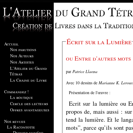
Écrit sur la Lumière
Accueil
Nos parutions
Nos Auteurs
ou Entre d'autres mots
Nos Artistes
L'Atelier du Grand
par
Patrice Llaona
Tétras
La Chaine du Livre
Avec 10 dessins de
Marianne K. Leroux
Commandez !
Présentation de l'œuvre :
La boutique
Ecrit sur la lumière ou E
Cercle des lecteurs
Offres avantageuses
propos de, mais aussi : sur
tend la lumière. Et le lang
Nos revues
mots”, parce qu’ils sont pas
La Racontotte
Dernier numéro