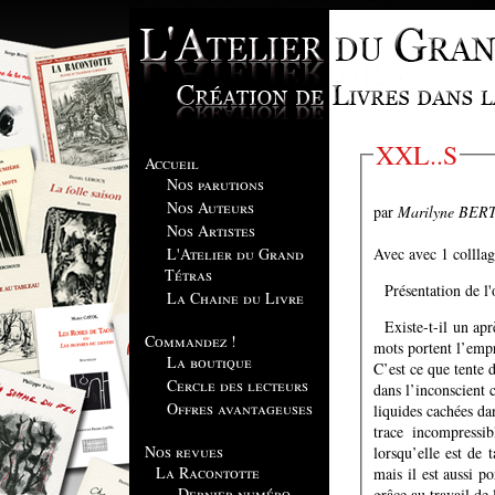
XXL..S
Accueil
Nos parutions
Nos Auteurs
par
Marilyne BER
Nos Artistes
Avec avec 1 collla
L'Atelier du Grand
Tétras
Présentation de l
La Chaine du Livre
Existe-t-il un ap
Commandez !
mots portent l’empr
La boutique
C’est ce que tente
Cercle des lecteurs
dans l’inconscient 
Offres avantageuses
liquides cachées dan
trace incompressi
Nos revues
lorsqu’elle est de 
La Racontotte
mais il est aussi p
Dernier numéro
grâce au travail de 