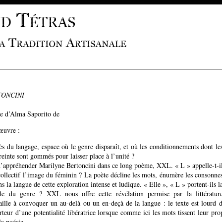
TONCINI
ge d’Alma Saporito de
'œuvre :
rès du langage, espace où le genre disparaît, et où les conditionnements dont le
einte sont gommés pour laisser place à l’unité ?
 d’appréhender Marilyne Bertoncini dans ce long poème, XXL. « L » appelle-t-i
collectif l’image du féminin ? La poète décline les mots, énumère les consonne
s la langue de cette exploration intense et ludique. « Elle », « L » portent-ils l
ble du genre ? XXL nous offre cette révélation permise par la littératur
taille à convoquer un au-delà ou un en-deçà de la langue : le texte est lourd de
orteur d’une potentialité libératrice lorsque comme ici les mots tissent leur pro
la poésie.