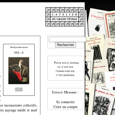
Pour nous, éditer,
ce n’est pas
communiquer,
c’est résister.
s
l
s
Espace Membre :
a
e
Se connecter
s inconscients collectifs,
Créer un compte
pre paysage inédit et neuf