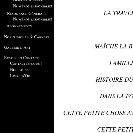
Numéros disponibles
LA TRAVE
Résonance Générale
Numéros disponibles
Abonnements
Nos Affiches & Carnets
MAÎCHE LA B
Galerie d'Art
Restez en Contact
FAMILL
Contactez-nous !
Nos Liens
Livre d'Or
HISTOIRE D
DANS LA F
CETTE PETITE CHOSE AVE
CETTE PETI