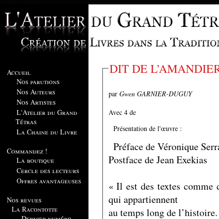
DIT DE L’AMANDIE
Accueil
Nos parutions
Nos Auteurs
par
Gwen GARNIER-DUGUY
Nos Artistes
Avec 4 de
L'Atelier du Grand
Tétras
Présentation de l'œuvre :
La Chaine du Livre
Préface de Véronique Serr
Commandez !
Postface de Jean Exekias
La boutique
Cercle des lecteurs
Offres avantageuses
« Il est des textes comme 
qui appartiennent
Nos revues
La Racontotte
au temps long de l’histoire.
Dernier numéro