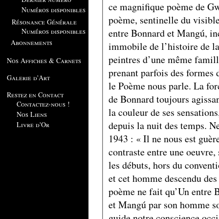
ce magnifique poème de Gw
Numéros disponibles
poème, sentinelle du visible 
Résonance Générale
entre Bonnard et Mangú, i
Numéros disponibles
Abonnements
immobile de l’histoire de la
peintres d’une même famille
Nos Affiches & Carnets
prenant parfois des formes d
Galerie d'Art
le Poème nous parle. La forc
Restez en Contact
de Bonnard toujours agissan
Contactez-nous !
la couleur de ses sensations
Nos Liens
depuis la nuit des temps. Ne
Livre d'Or
1943 : « Il ne nous est guère
contraste entre une oeuvre,
les débuts, hors du conventi
et cet homme descendu des p
poème ne fait qu’Un entre 
et Mangú par son homme sol
guide notre conscience occ