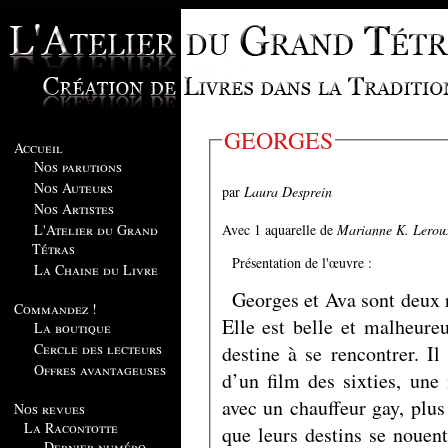
GEORGES
Accueil
Nos parutions
Nos Auteurs
par
Laura Desprein
Nos Artistes
Avec 1 aquarelle de
Marianne K. Lerou
L'Atelier du Grand
Tétras
Présentation de l'œuvre :
La Chaine du Livre
Georges et Ava sont deux r
Commandez !
Elle est belle et malheureus
La boutique
Cercle des lecteurs
destine à se rencontrer. Il
Offres avantageuses
d’un film des sixties, une
avec un chauffeur gay, pl
Nos revues
La Racontotte
que leurs destins se nouen
Dernier numéro