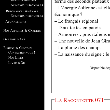
ferme des seconds plateaux
Numéros disponibles
– L’énergie éolienne est-ell
Résonance Générale
économique ?
Numéros disponibles
– Le français régional
Abonnements
– Deux textes en patois
Nos Affiches & Carnets
– Armoiries : pins italiens e
Galerie d'Art
– Une nouvelle de Jean Gir
– La plume des champs
Restez en Contact
Contactez-nous !
– La naissance du signe : le
Nos Liens
Livre d'Or
Disponible dep
La Racontotte 071