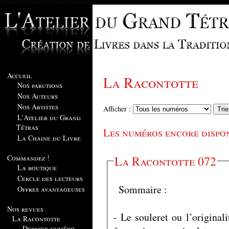
Accueil
La Racontotte
Nos parutions
Nos Auteurs
Nos Artistes
Afficher :
L'Atelier du Grand
Tétras
Les numéros encore dispo
La Chaine du Livre
Commandez !
La Racontotte 072
La boutique
Cercle des lecteurs
Sommaire :
Offres avantageuses
Nos revues
- Le souleret ou l’originali
La Racontotte
Dernier numéro