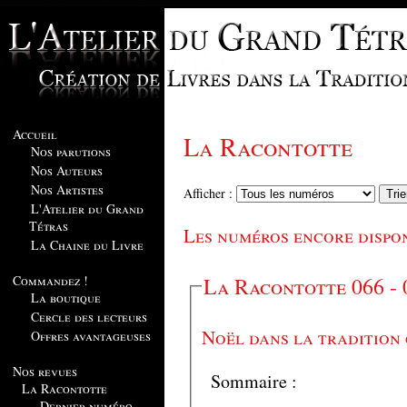
Accueil
La Racontotte
Nos parutions
Nos Auteurs
Nos Artistes
Afficher :
L'Atelier du Grand
Tétras
Les numéros encore dispo
La Chaine du Livre
Commandez !
La Racontotte 066 - 
La boutique
Cercle des lecteurs
Noël dans la tradition
Offres avantageuses
Nos revues
Sommaire :
La Racontotte
Dernier numéro