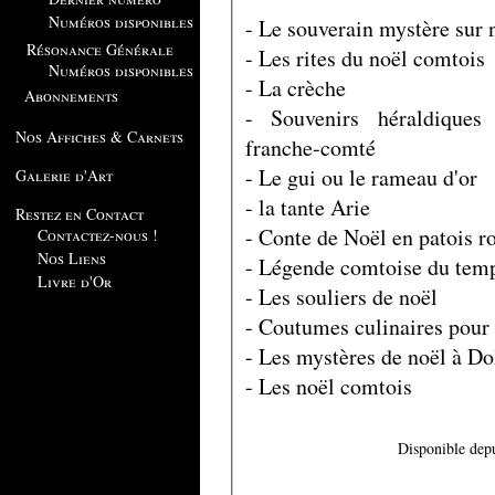
Numéros disponibles
- Le souverain mystère sur n
Résonance Générale
- Les rites du noël comtois
Numéros disponibles
- La crèche
Abonnements
- Souvenirs héraldique
Nos Affiches & Carnets
franche-comté
- Le gui ou le rameau d'or
Galerie d'Art
- la tante Arie
Restez en Contact
- Conte de Noël en patois 
Contactez-nous !
Nos Liens
- Légende comtoise du temp
Livre d'Or
- Les souliers de noël
- Coutumes culinaires pour
- Les mystères de noël à Do
- Les noël comtois
Disponible depu