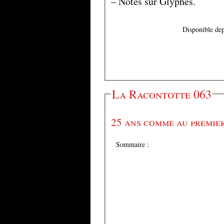
– Notes sur Glyphes.
Disponible dep
La Racontotte 063
25 ans comme au premie
Sommaire :